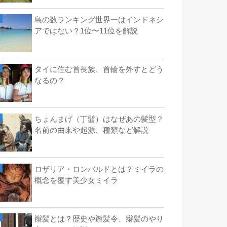
島の数ランキング世界一はインドネシ
アではない？1位〜11位を解説
タイに住む首長族、首輪を外すとどう
なるの？
ちょんまげ（丁髷）はなぜあの髪型？
名前の由来や起源、種類など解説
ロザリア・ロンバルドとは？ミイラの
概念を覆す美少女ミイラ
辮髪とは？歴史や辮髪令、辮髪のやり