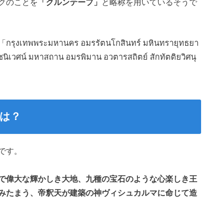
クのことを
「クルンテープ」
と略称を用いているそうで
ะมหานคร อมรรัตนโกสินทร์ มหินทรายุทธยา
นิเวศน์ มหาสถาน อมรพิมาน อวตารสถิตย์ สักทัตติยวิศนุ
は？
です。
で偉大な輝かしき大地、九種の宝石のような心楽しき王
みたまう、帝釈天が建築の神ヴィシュカルマに命じて造