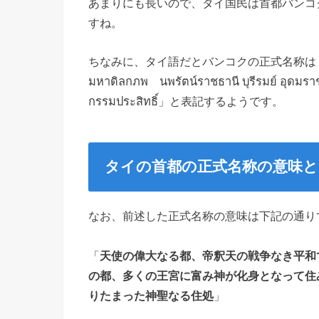
あまりにも長いので、タイ国民は首都バンコ
すね。
ちなみに、タイ語だとバンコクの正式名称は「กรุงเทพพร
มหาดิลกภพ นพรัตน์ราชธานี บุรีรมย์ อุดมราช
กรรมประสิทธิ์」と表記するようです。
タイの首都の正式名称の意味と
なお、前述した正式名称の意味は下記の通り
「
天使の偉大なる都、帝釈天の戦争なき平和
の都、多くの王宮に富み神が化身となって住
りたまった神聖なる住処
」