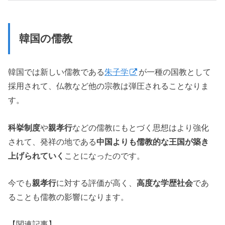
韓国の儒教
韓国では新しい儒教である
朱子学
が一種の国教として
採用されて、仏教など他の宗教は弾圧されることなりま
す。
科挙制度
や
親孝行
などの儒教にもとづく思想はより強化
されて、発祥の地である
中国よりも儒教的な王国が築き
上げられていく
ことになったのです。
今でも
親孝行
に対する評価が高く、
高度な学歴社会
であ
ることも儒教の影響になります。
【関連記事】