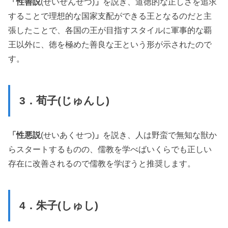
「性善説
(せいぜんせつ)
」
を説き、道徳的な正しさを追求
することで理想的な国家支配ができる王となるのだと主
張したことで、各国の王が目指すスタイルに軍事的な覇
王以外に、徳を極めた善良な王という形が示されたので
す。
3．荀子(じゅんし)
「性悪説
(せいあくせつ)
」
を説き、人は野蛮で無知な獣か
らスタートするものの、儒教を学べばいくらでも正しい
存在に改善されるので儒教を学ぼうと推奨します。
4．朱子(しゅし)