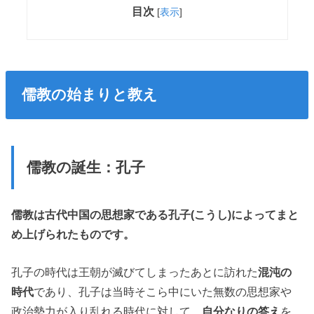
目次
[
表示
]
儒教の始まりと教え
儒教の誕生：孔子
儒教は古代中国の思想家である孔子(こうし)によってまと
め上げられたものです。
孔子の時代は王朝が滅びてしまったあとに訪れた
混沌の
時代
であり、孔子は当時そこら中にいた無数の思想家や
政治勢力が入り乱れる時代に対して、
自分なりの答え
を