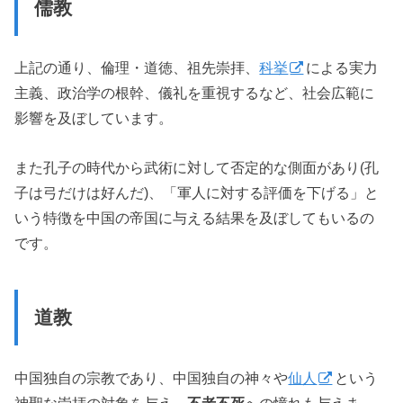
儒教
上記の通り、倫理・道徳、祖先崇拝、
科挙
による実力
主義、政治学の根幹、儀礼を重視するなど、社会広範に
影響を及ぼしています。
また孔子の時代から武術に対して否定的な側面があり(孔
子は弓だけは好んだ)、「軍人に対する評価を下げる」と
いう特徴を中国の帝国に与える結果を及ぼしてもいるの
です。
道教
中国独自の宗教であり、中国独自の神々や
仙人
という
神聖な崇拝の対象を与え、
不老不死
への憧れも与えま