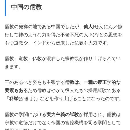
中国の儒教
儒教の発祥の地である中国でしたが、
仙人
(せんにん／修
行して神のような力を得た不老不死の人々)などの思想を
もつ道教や、インドから伝来した仏教も人気です。
儒教、道教、仏教が混在した宗教観が作り上げられてい
きます。
王のあるべき姿をも主張する
儒教は、一種の帝王学的な
要素もある
ため儒教はやがて役人たちの採用試験である
「
科挙
(かきょ)」などを作り上げることになったのです。
儒教の学問における
実力主義の試験
が採用され、儒教は
宗教や道徳だけでなく帝国の官僚機構を司る学問として