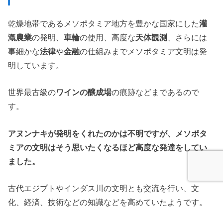
乾燥地帯であるメソポタミア地方を豊かな国家にした
灌
漑農業
の発明、
車輪
の使用、高度な
天体観測
、さらには
事細かな
法律
や
金融
の仕組みまでメソポタミア文明は発
明しています。
世界最古級の
ワインの醸成場
の痕跡などまであるので
す。
アヌンナキが発明をくれたのかは不明ですが、メソポタ
ミアの文明はそう思いたくなるほど高度な発達をしてい
ました。
古代エジプトやインダス川の文明とも交流を行い、文
化、経済、技術などの知識などを高めていたようです。