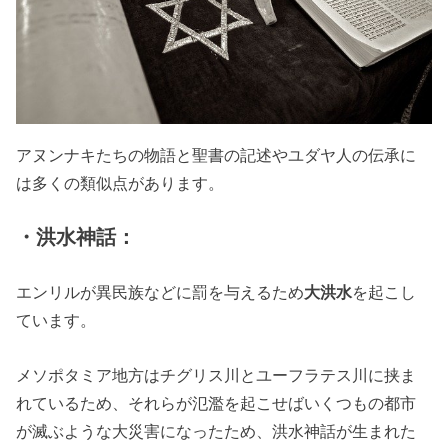
アヌンナキたちの物語と聖書の記述やユダヤ人の伝承に
は多くの類似点があります。
・洪水神話：
エンリルが異民族などに罰を与えるため
大洪水
を起こし
ています。
メソポタミア地方はチグリス川とユーフラテス川に挟ま
れているため、それらが氾濫を起こせばいくつもの都市
が滅ぶような大災害になったため、洪水神話が生まれた