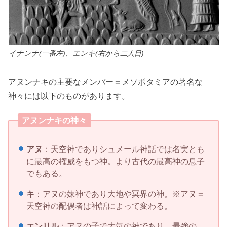
イナンナ(一番左)、エンキ(右から二人目)
アヌンナキの主要なメンバー＝メソポタミアの著名な
神々には以下のものがあります。
アヌンナキの神々
アヌ
：天空神でありシュメール神話では名実とも
に最高の権威をもつ神。より古代の最高神の息子
でもある。
キ
：アヌの妹神であり大地や冥界の神。※アヌ＝
天空神の配偶者は神話によって変わる。
エンリル
：アヌの子で大気の神であり、最強の