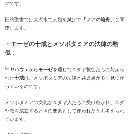
のです。
旧約聖書では大洪水で人類を滅ぼす
「ノアの箱舟」
と関
連します。
・モーゼの十戒とメソポタミアの法律の酷
似：
神
ヤハウェ
から
モーゼ
を通じてユダヤ教徒たちに与えら
れた
十戒
は、メソポタミアの法律と共通点が多く見つか
っているのです。
メソポタミアの文化がユダヤ人たちに受け継がれ、ユダ
ヤ教を成立するときの要素として使われたとも考えられ
ています。