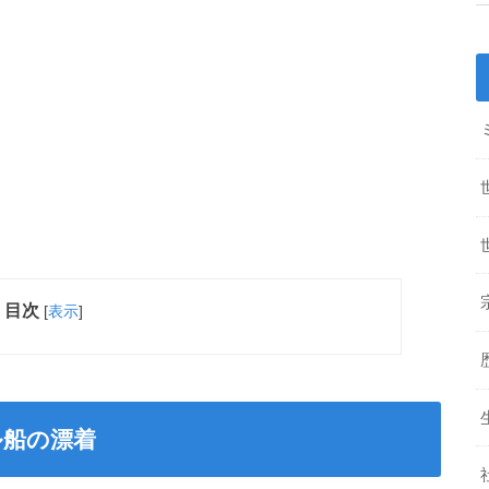
目次
[
表示
]
ル船の漂着