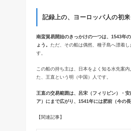
記録上の、ヨーロッパ人の初来
南蛮貿易開始のきっかけの一つは、1543年
ょう。
ただ、その船は偶然、種子島へ漂着し
す。
この船の持ち主は、日本をよく知る水先案内
た、王直という明（中国）人です。
王直の交易範囲は、呂宋（フィリピン）・安南
ア）にまで広がり、1541年には肥前（今の
【関連記事】