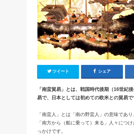
ツイート
シェア
「南蛮貿易」とは、戦国時代後期（16世紀
易で、日本としては初めての欧米との貿易で
「南蛮人」とは「南の野蛮人」の意味であり
「南方から（船に乗って）来る」人々につけ
っかけです。