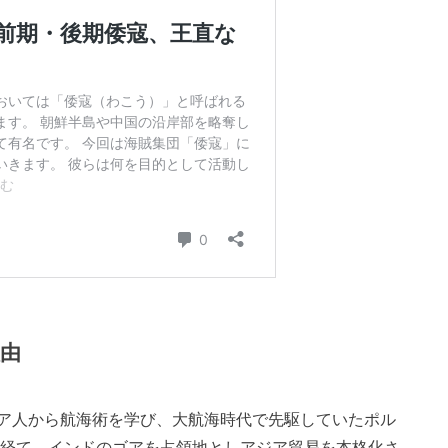
由
ア人から航海術を学び、大航海時代で先駆していたポル
経て、インドのゴアを占領地としアジア貿易を本格化さ