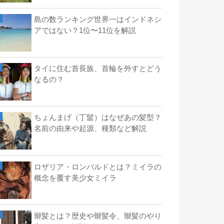
島の数ランキング世界一はインドネシ
アではない？1位〜11位を解説
タイに住む首長族、首輪を外すとどう
なるの？
ちょんまげ（丁髷）はなぜあの髪型？
名前の由来や起源、種類など解説
ロザリア・ロンバルドとは？ミイラの
概念を覆す美少女ミイラ
辮髪とは？歴史や辮髪令、辮髪のやり